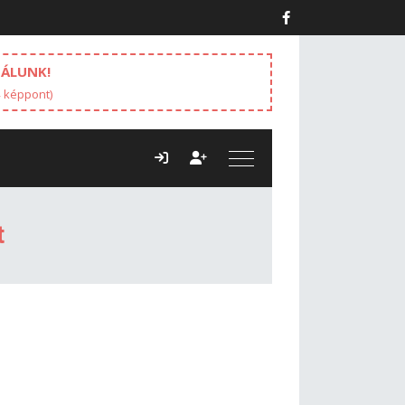
NÁLUNK!
4 képpont)
t