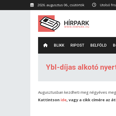
2026. augusztus 06., csütörtök
Utolsó fris
BLIKK
RIPOST
BELFÖLD
B
Ybl-díjas alkotó nyer
Augusztusban kezdheti meg négyéves megb
Kattintson
ide
, vagy a cikk címére az á