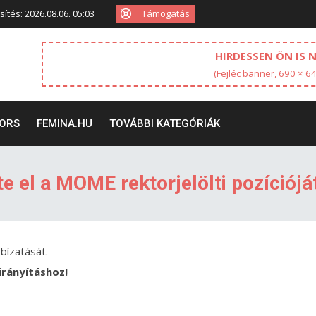
Támogatás
sítés: 2026.08.06. 05:03
HIRDESSEN ÖN IS 
(Fejléc banner, 690 × 6
ORS
FEMINA.HU
TOVÁBBI KATEGÓRIÁK
te el a MOME rektorjelölti pozíciójá
ízatását.
tirányításhoz!