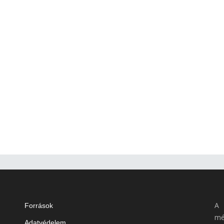
A 
Források
mé
Adatvédelem