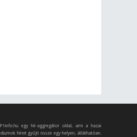
P1info.hu egy hír-aggregátor oldal, ami a hazai
diumok híreit gyűjti össze egy helyen, átláthatóan.