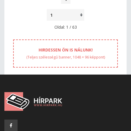
Oldal: 1 / 63
HIRDESSEN ÖN IS NÁLUNK!
(Teljes szélességű banner, 1048 × 96 képpont)