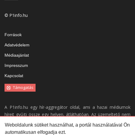
© P1info.hu
Források
Adatvédelem
Médiaajánlat
Impresszum
Kapcsolat
Támogatás
A P1info.hu egy hír-aggregátor oldal, ami a hazai médiumok
híreit gyűjti össze egy helyen, átláthatóan. Az üzemeltető nem
vállal felelősséget a weboldal tartalmáért.
Weboldalunk sütiket használhat, a portál használatával Ön
automatikusan elfogadja ezt.
Portálunk kizárólag a
forrásaink
által közölt híreket gyűjti össze,