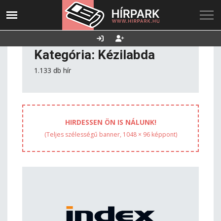
2026. augusztus 06.,
Utolsó frissítés:
Támogatás
csütörtök
2026.08.06. 22:36
Kategória: Kézilabda
1.133 db hír
HIRDESSEN ÖN IS NÁLUNK!
(Teljes szélességű banner, 1048 × 96 képpont)