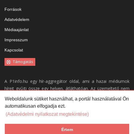
Források
Adatvédelem
Médiaajánlat
Impresszum
Kapcsolat
Támogatás
A P1info.hu egy hír-aggregátor oldal, ami a hazai médiumok
híreit gyűjti össze egy helyen, átláthatóan. Az üzemeltető nem
vállal felelősséget a weboldal tartalmáért.
Weboldalunk sütiket használhat, a portál használatával Ön
automatikusan elfogadja ezt.
Portálunk kizárólag a
forrásaink
által közölt híreket gyűjti össze,
azok tartalmáért, helyességéért nem vállal felelősséget. A
(Adatvédelmi nyilatkozat megtekintése)
portálon megjelent cikkeket nem a P1info.hu szerkeszti.
Értem