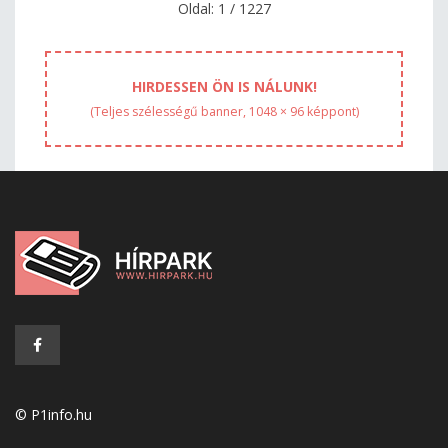
Oldal: 1 / 1227
HIRDESSEN ÖN IS NÁLUNK!
(Teljes szélességű banner, 1048 × 96 képpont)
© P1info.hu