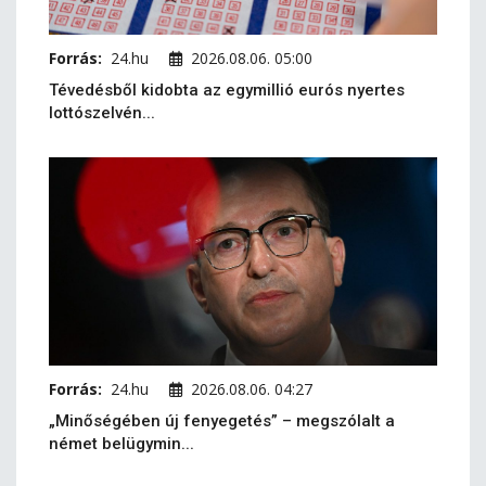
Forrás:
24.hu
2026.08.06. 05:00
Tévedésből kidobta az egymillió eurós nyertes
lottószelvén...
Forrás:
24.hu
2026.08.06. 04:27
„Minőségében új fenyegetés” – megszólalt a
német belügymin...