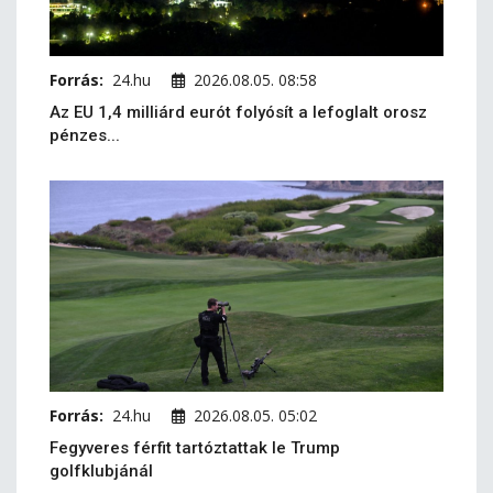
Forrás:
24.hu
2026.08.05. 08:58
Az EU 1,4 milliárd eurót folyósít a lefoglalt orosz
pénzes...
Forrás:
24.hu
2026.08.05. 05:02
Fegyveres férfit tartóztattak le Trump
golfklubjánál