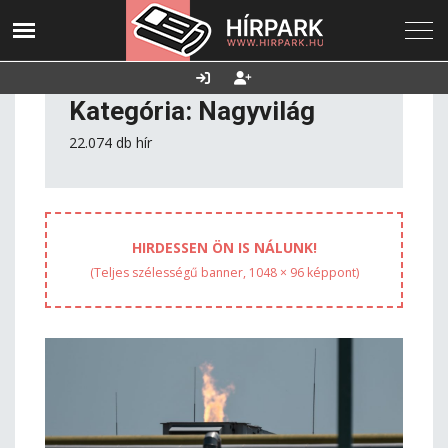
2026. augusztus
Utolsó frissítés:
Támogatás
07., péntek
2026.08.07. 17:06
Kategória: Nagyvilág
22.074 db hír
HIRDESSEN ÖN IS NÁLUNK!
(Teljes szélességű banner, 1048 × 96 képpont)