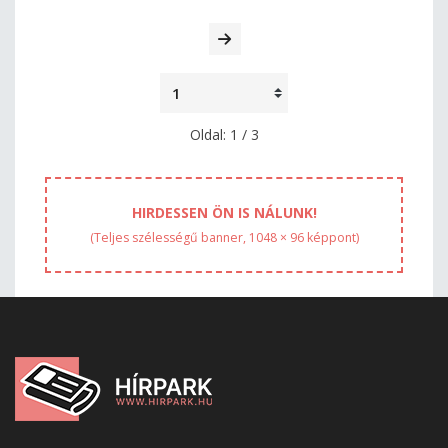
Oldal: 1 / 3
HIRDESSEN ÖN IS NÁLUNK!
(Teljes szélességű banner, 1048 × 96 képpont)