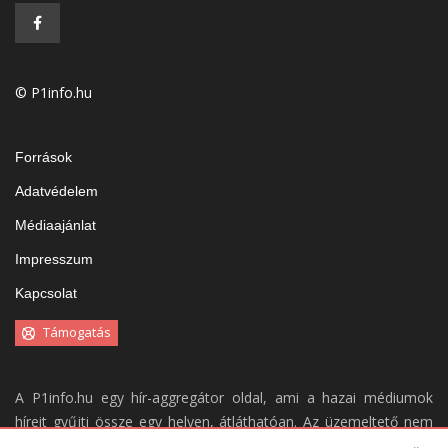
© P1info.hu
Források
Adatvédelem
Médiaajánlat
Impresszum
Kapcsolat
Támogatás
A P1info.hu egy hír-aggregátor oldal, ami a hazai médiumok
híreit gyűjti össze egy helyen, átláthatóan. Az üzemeltető nem
vállal felelősséget a weboldal tartalmáért.