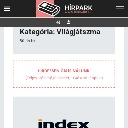
2026. augusztus
Utolsó frissítés:
Támogatás
08., szombat
2026.08.07. 23:27
Kategória: Világjátszma
50 db hír
HIRDESSEN ÖN IS NÁLUNK!
(Teljes szélességű banner, 1048 × 96 képpont)