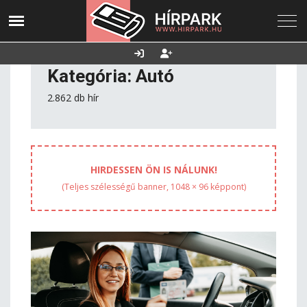
2026. augusztus 09.,
Utolsó frissítés:
Támogatás
vasárnap
2026.08.09. 09:09
Kategória: Autó
2.862 db hír
HIRDESSEN ÖN IS NÁLUNK!
(Teljes szélességű banner, 1048 × 96 képpont)