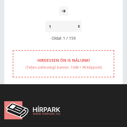
Oldal: 1 / 159
HIRDESSEN ÖN IS NÁLUNK!
(Teljes szélességű banner, 1048 × 96 képpont)