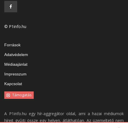
© P1info.hu
Források
Adatvédelem
Médiaajánlat
Impresszum
Kapcsolat
Támogatás
A P1info.hu egy hír-aggregátor oldal, ami a hazai médiumok
híreit gyűjti össze egy helyen, átláthatóan. Az üzemeltető nem
vállal felelősséget a weboldal tartalmáért.