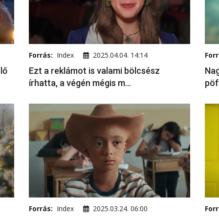
Forrás:
Index
2025.04.04. 14:14
Forr
lő
Ezt a reklámot is valami bölcsész
Nag
írhatta, a végén mégis m...
pöf
Forrás:
Index
2025.03.24. 06:00
Forr