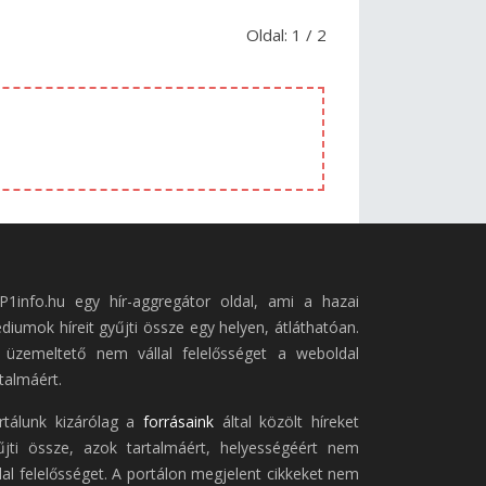
Oldal: 1 / 2
P1info.hu egy hír-aggregátor oldal, ami a hazai
diumok híreit gyűjti össze egy helyen, átláthatóan.
 üzemeltető nem vállal felelősséget a weboldal
talmáért.
rtálunk kizárólag a
forrásaink
által közölt híreket
űjti össze, azok tartalmáért, helyességéért nem
llal felelősséget. A portálon megjelent cikkeket nem