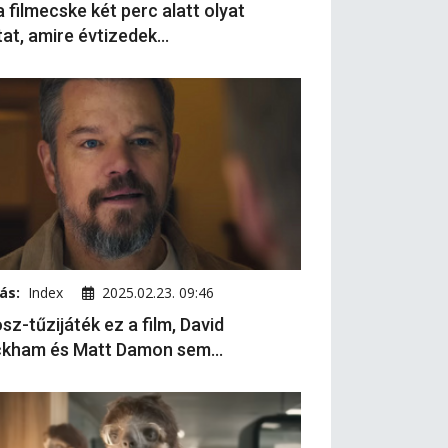
a filmecske két perc alatt olyat
at, amire évtizedek...
ás:
Index
2025.02.23. 09:46
sz-tűzijáték ez a film, David
kham és Matt Damon sem...