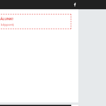
NÁLUNK!
4 képpont)