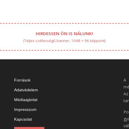
HIRDESSEN ÖN IS NÁLUNK!
(Teljes szélességű banner, 1048 × 96 képpont)
A 
Források
mé
Adatvédelem
Az
Médiaajánlat
tar
Impresszum
Po
gy
Kapcsolat
vá