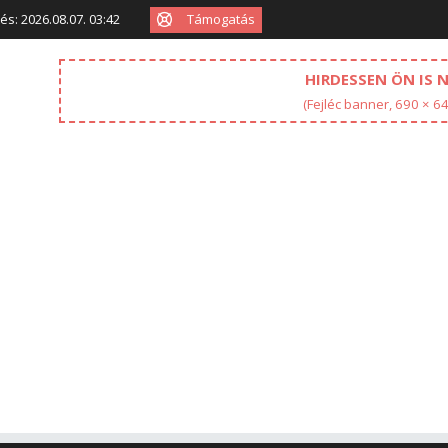
Támogatás
tés: 2026.08.07. 03:42
HIRDESSEN ÖN IS 
(Fejléc banner, 690 × 6