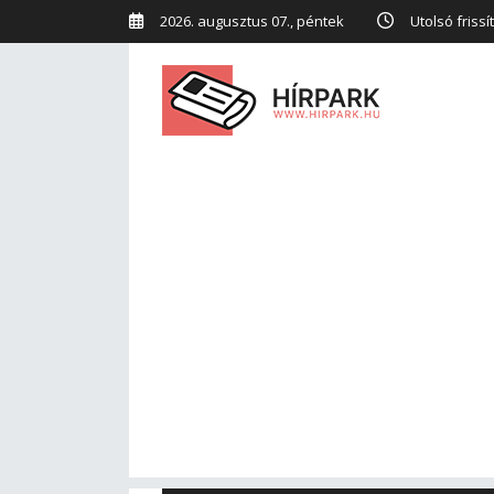
2026. augusztus 07., péntek
Utolsó frissí