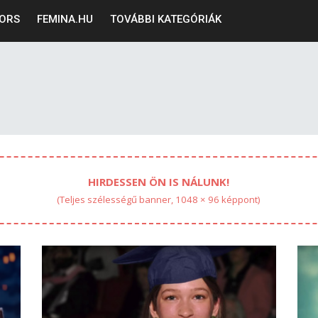
ORS
FEMINA.HU
TOVÁBBI KATEGÓRIÁK
HIRDESSEN ÖN IS NÁLUNK!
(Teljes szélességű banner, 1048 × 96 képpont)