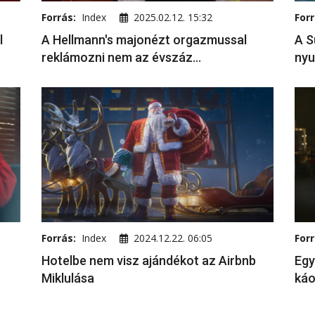
Forrás:
Index
2025.02.12. 15:32
Forr
l
A Hellmann's majonézt orgazmussal
A S
reklámozni nem az évszáz...
nyu
Forrás:
Index
2024.12.22. 06:05
Forr
Hotelbe nem visz ajándékot az Airbnb
Egy
Miklulása
ká