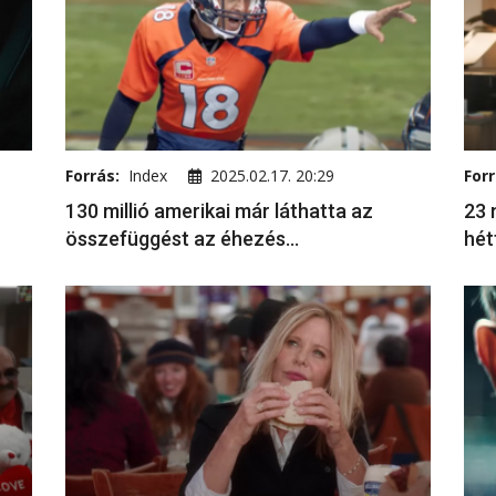
Forrás:
Index
2025.02.17. 20:29
Forr
130 millió amerikai már láthatta az
23 
összefüggést az éhezés...
hét