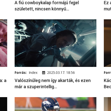
A fiú cowboykalap formájú fejjel
Ez 
született, nincsen könnyű...
mut
Forrás:
Index
2025.03.17. 18:56
Forr
a: a
Valószínűleg nem így akarták, és ezen
Káo
már a szuperintellig...
Bec