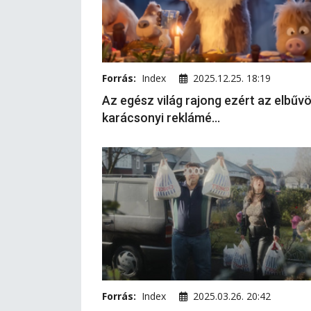
Forrás:
Index
2025.12.25. 18:19
Az egész világ rajong ezért az elbűvö
karácsonyi reklámé...
Forrás:
Index
2025.03.26. 20:42