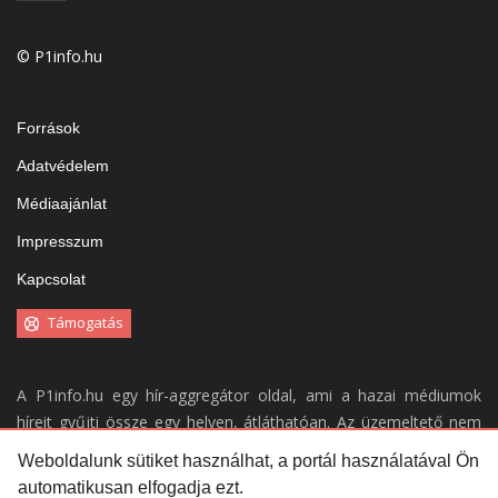
© P1info.hu
Források
Adatvédelem
Médiaajánlat
Impresszum
Kapcsolat
Támogatás
A P1info.hu egy hír-aggregátor oldal, ami a hazai médiumok
híreit gyűjti össze egy helyen, átláthatóan. Az üzemeltető nem
vállal felelősséget a weboldal tartalmáért.
Weboldalunk sütiket használhat, a portál használatával Ön
automatikusan elfogadja ezt.
Portálunk kizárólag a
forrásaink
által közölt híreket gyűjti össze,