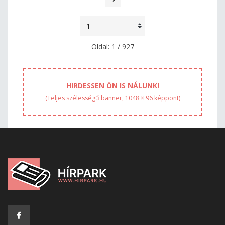
Oldal: 1 / 927
HIRDESSEN ÖN IS NÁLUNK!
(Teljes szélességű banner, 1048 × 96 képpont)