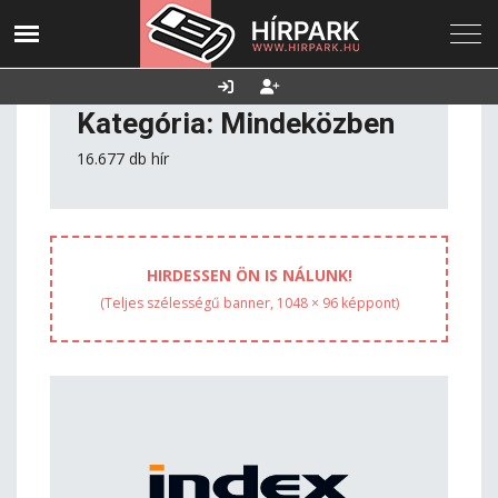
2026. augusztus
Utolsó frissítés:
Támogatás
07., péntek
2026.08.07. 07:03
Kategória: Mindeközben
16.677 db hír
HIRDESSEN ÖN IS NÁLUNK!
(Teljes szélességű banner, 1048 × 96 képpont)