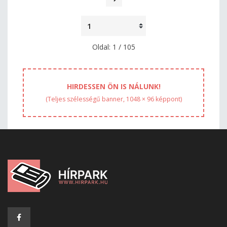
Oldal: 1 / 105
HIRDESSEN ÖN IS NÁLUNK!
(Teljes szélességű banner, 1048 × 96 képpont)