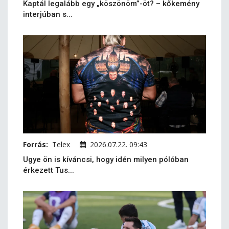
Kaptál legalább egy „köszönöm”-öt? – kőkemény
interjúban s...
Forrás:
Telex
2026.07.22. 09:43
Ugye ön is kíváncsi, hogy idén milyen pólóban
érkezett Tus...