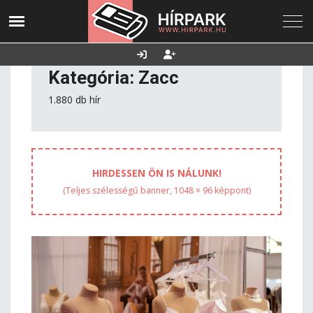
2026. augusztus
Utolsó frissítés:
Támogatás
08., szombat
2026.08.08. 18:37
Kategória: Zacc
1.880 db hír
HIRDESSEN ÖN IS NÁLUNK!
(Teljes szélességű banner, 1048 × 96 képpont)