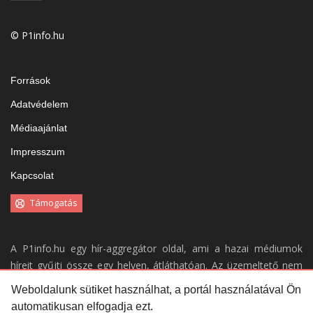
© P1info.hu
Források
Adatvédelem
Médiaajánlat
Impresszum
Kapcsolat
Támogatás
A P1info.hu egy hír-aggregátor oldal, ami a hazai médiumok
híreit gyűjti össze egy helyen, átláthatóan. Az üzemeltető nem
vállal felelősséget a weboldal tartalmáért.
Weboldalunk sütiket használhat, a portál használatával Ön
automatikusan elfogadja ezt.
Portálunk kizárólag a
forrásaink
által közölt híreket gyűjti össze,