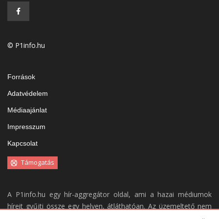
© P1info.hu
Források
Adatvédelem
Médiaajánlat
Impresszum
Kapcsolat
Támogatás
A P1info.hu egy hír-aggregátor oldal, ami a hazai médiumok
híreit gyűjti össze egy helyen, átláthatóan. Az üzemeltető nem
vállal felelősséget a weboldal tartalmáért.