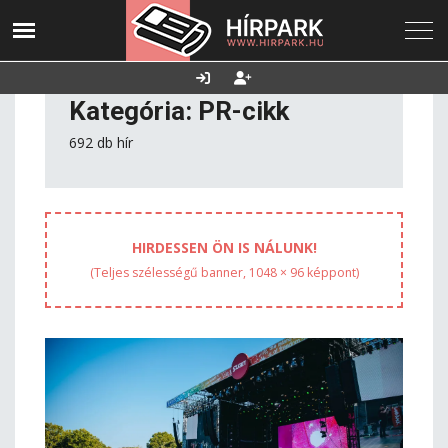
2026. augusztus
Utolsó frissítés:
Támogatás
08., szombat
2026.08.08. 03:39
Kategória: PR-cikk
692 db hír
HIRDESSEN ÖN IS NÁLUNK!
(Teljes szélességű banner, 1048 × 96 képpont)