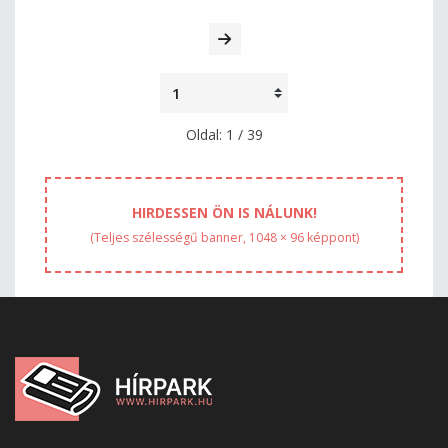
Oldal: 1 / 39
HIRDESSEN ÖN IS NÁLUNK!
(Teljes szélességű banner, 1048 × 96 képpont)