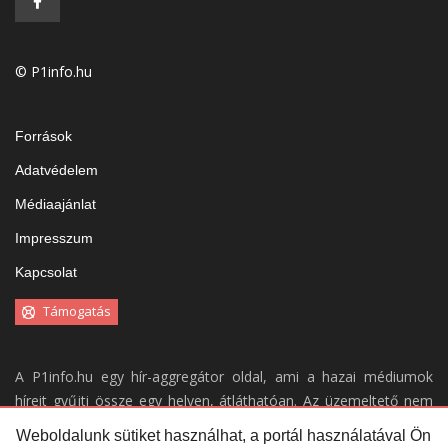
© P1info.hu
Források
Adatvédelem
Médiaajánlat
Impresszum
Kapcsolat
Támogatás
A P1info.hu egy hír-aggregátor oldal, ami a hazai médiumok
híreit gyűjti össze egy helyen, átláthatóan. Az üzemeltető nem
vállal felelősséget a weboldal tartalmáért.
Weboldalunk sütiket használhat, a portál használatával Ön