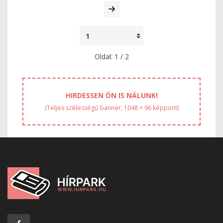
Oldal: 1 / 2
HIRDESSEN ÖN IS NÁLUNK!
(Teljes szélességű banner, 1048 × 96 képpont)