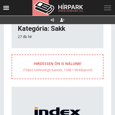
2026. augusztus
Utolsó frissítés:
Támogatás
07., péntek
2026.08.07. 06:19
Kategória: Sakk
27 db hír
HIRDESSEN ÖN IS NÁLUNK!
(Teljes szélességű banner, 1048 × 96 képpont)