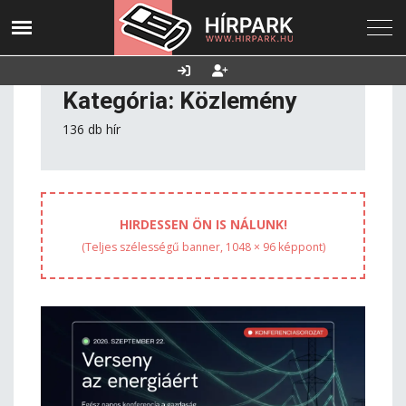
2026. augusztus 06.,
Utolsó frissítés:
Támogatás
csütörtök
2026.08.05. 23:06
Kategória: Közlemény
136 db hír
HIRDESSEN ÖN IS NÁLUNK!
(Teljes szélességű banner, 1048 × 96 képpont)