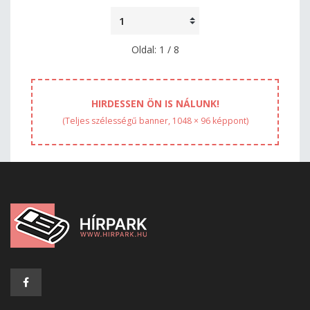
Oldal: 1 / 8
HIRDESSEN ÖN IS NÁLUNK!
(Teljes szélességű banner, 1048 × 96 képpont)