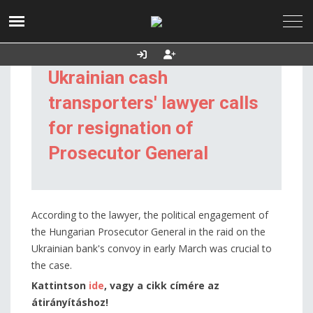
2026. augusztus 09.,
Utolsó frissítés:
Támogatás
vasárnap
2026.08.09. 14:40
Ukrainian cash
transporters' lawyer calls
for resignation of
Prosecutor General
According to the lawyer, the political engagement of
the Hungarian Prosecutor General in the raid on the
Ukrainian bank's convoy in early March was crucial to
the case.
Kattintson
ide
, vagy a cikk címére az
átirányításhoz!