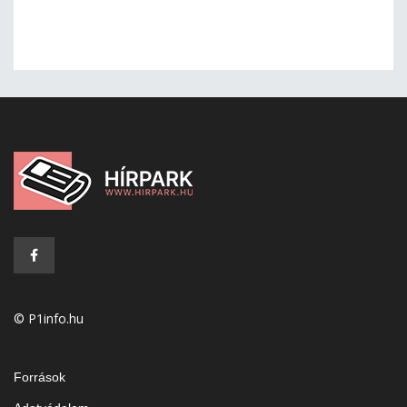
© P1info.hu
Források