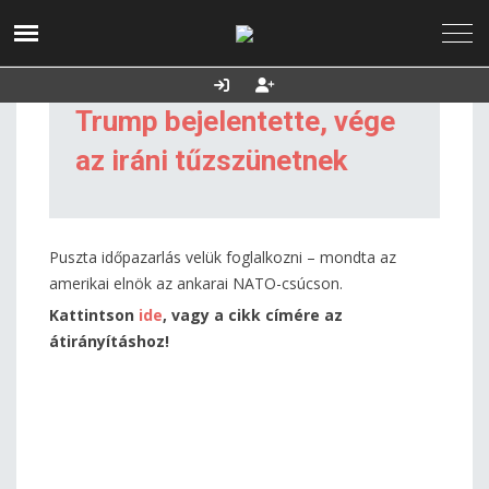
2026. augusztus 06.,
Utolsó frissítés:
Támogatás
csütörtök
2026.08.06. 05:03
Trump bejelentette, vége
az iráni tűzszünetnek
Puszta időpazarlás velük foglalkozni – mondta az
amerikai elnök az ankarai NATO-csúcson.
Kattintson
ide
, vagy a cikk címére az
átirányításhoz!