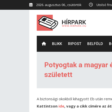
2026. augusztus 06., csütörtök
Utolsó fris
BLIKK
RIPOST
BELFÖLD
B
Potyogtak a magyar 
született
A biztonsági okokból kihagyott Eb után reme
Kattintson
ide
, vagy a cikk címére az á