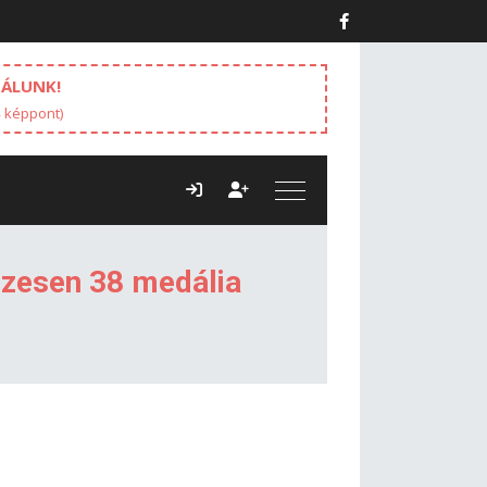
NÁLUNK!
4 képpont)
szesen 38 medália