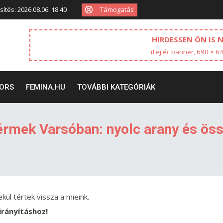
Támogatás
sítés: 2026.08.06. 18:40
HIRDESSEN ÖN IS 
(Fejléc banner, 690 × 6
ORS
FEMINA.HU
TOVÁBBI KATEGÓRIÁK
érmek Varsóban: nyolc arany és ös
kül tértek vissza a mieink.
tirányításhoz!