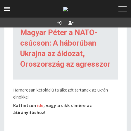
2026. augusztus
Utolsó frissítés:
Támogatás
08., szombat
2026.08.08. 20:42
Magyar Péter a NATO-
csúcson: A háborúban
Ukrajna az áldozat,
Oroszország az agresszor
Hamarosan kétoldalú találkozót tartanak az ukrán
elnökkel.
Kattintson
ide
, vagy a cikk címére az
átirányításhoz!