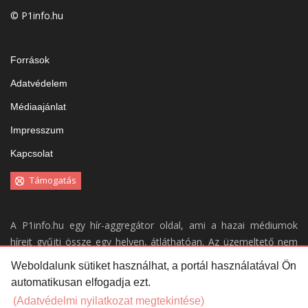
© P1info.hu
Források
Adatvédelem
Médiaajánlat
Impresszum
Kapcsolat
Támogatás
A P1info.hu egy hír-aggregátor oldal, ami a hazai médiumok
híreit gyűjti össze egy helyen, átláthatóan. Az üzemeltető nem
vállal felelősséget a weboldal tartalmáért.
Weboldalunk sütiket használhat, a portál használatával Ön
automatikusan elfogadja ezt.
Portálunk kizárólag a
forrásaink
által közölt híreket gyűjti össze,
azok tartalmáért, helyességéért nem vállal felelősséget. A
(Adatvédelmi nyilatkozat megtekintése)