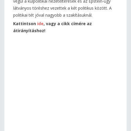
végül a külpolitikai nézeteltérések és az Epstein-ügy
látványos töréshez vezettek a két politikus között. A
politikai tét jóval nagyobb a szakításuknál.
Kattintson
ide
, vagy a cikk címére az
átirányításhoz!