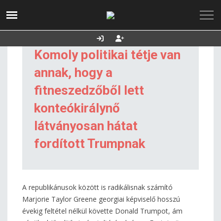
2026. augusztus 06.,
Utolsó frissítés:
Támogatás
csütörtök
2026.08.06. 11:40
Komoly politikai tétje van
annak, hogy a
fitneszedzőből lett
konteókirálynő
látványosan hátat
fordított Trumpnak
A republikánusok között is radikálisnak számító
Marjorie Taylor Greene georgiai képviselő hosszú
évekig feltétel nélkül követte Donald Trumpot, ám