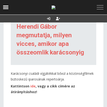
2026. augusztus 06.,
Utolsó frissítés:
Támogatás
csütörtök
2026.08.06. 20:50
Herendi Gábor
megmutatja, milyen
vicces, amikor apa
összeomlik karácsonyig
Karácsonyi családi vígjátékkal bővül a közönségfilmek
biztoskezű iparosának repertoárja.
Kattintson
ide
, vagy a cikk címére az
átirányításhoz!