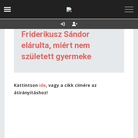
2026. augusztus
Utolsó frissítés:
Támogatás
07., péntek
2026.08.06. 23:57
Friderikusz Sándor
elárulta, miért nem
született gyermeke
Kattintson
ide
, vagy a cikk címére az
átirányításhoz!