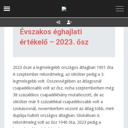
2026. augusztus
Utolsó frissítés:
Támogatás
07., péntek
2026.08.07. 18:26
Évszakos éghajlati
értékelő – 2023. ősz
2023 ősze a legmelegebb országos átlagban 1901 óta.
A szeptember rekordmeleg, az október pedig a 3.
legmelegebb volt. Összességében az átlagosnál
csapadékosabb volt az ősz, noha szeptemberben még
38 százalékos csapadékhiány mutatkozott, de az
október már 9 százalékkal csapadékosabb volt a
szokásosnál, novemberben viszont az átlag több, mint
duplája hullott országos átlagban. Globálisan is
rekordmeleg volt az ősz 1940 óta, 2023 pedig a