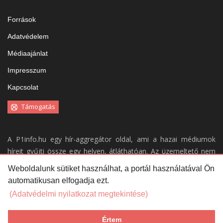
Források
Adatvédelem
Médiaajánlat
Impresszum
Kapcsolat
Támogatás
A P1info.hu egy hír-aggregátor oldal, ami a hazai médiumok
híreit gyűjti össze egy helyen, átláthatóan. Az üzemeltető nem
vállal felelősséget a weboldal tartalmáért.
Weboldalunk sütiket használhat, a portál használatával Ön
automatikusan elfogadja ezt.
Portálunk kizárólag a
forrásaink
által közölt híreket gyűjti össze,
azok tartalmáért, helyességéért nem vállal felelősséget. A
(Adatvédelmi nyilatkozat megtekintése)
portálon megjelent cikkeket nem a P1info.hu szerkeszti.
Értem