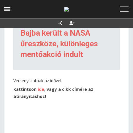
2026. augusztus 09.,
Utolsó frissítés:
Támogatás
vasárnap
2026.08.09. 07:04
Bajba került a NASA
űreszköze, különleges
mentőakció indult
Versenyt futnak az idővel.
Kattintson
ide
, vagy a cikk címére az
átirányításhoz!