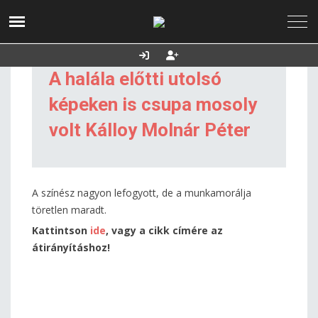
2026. augusztus
Utolsó frissítés:
Támogatás
07., péntek
2026.08.07. 12:08
A halála előtti utolsó
képeken is csupa mosoly
volt Kálloy Molnár Péter
A színész nagyon lefogyott, de a munkamorálja
töretlen maradt.
Kattintson
ide
, vagy a cikk címére az
átirányításhoz!