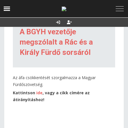
2026. augusztus
Utolsó frissítés:
Támogatás
07., péntek
2026.08.07. 12:54
A BGYH vezetője
megszólalt a Rác és a
Király Fürdő sorsáról
Az áfa csökkentését szorgalmazza a Magyar
Fürdőszövetség.
Kattintson
ide
, vagy a cikk címére az
átirányításhoz!