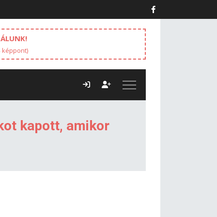
NÁLUNK!
4 képpont)
kot kapott, amikor