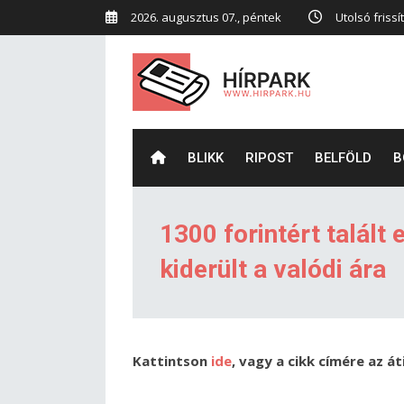
2026. augusztus 07., péntek
Utolsó frissí
BLIKK
RIPOST
BELFÖLD
B
1300 forintért talál
kiderült a valódi ára
Kattintson
ide
, vagy a cikk címére az á