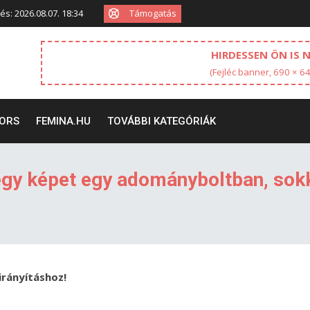
Támogatás
tés: 2026.08.07. 18:34
HIRDESSEN ÖN IS 
(Fejléc banner, 690 × 6
ORS
FEMINA.HU
TOVÁBBI KATEGÓRIÁK
t egy képet egy adományboltban, sok
tirányításhoz!